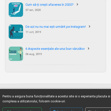
Cum să-ți crești afacerea în 2020?
07 ian, 2020
De azi nu nu mai ești urmărit pe Instagram!
11 oct, 2019
6 Aspecte esențiale ale unui bun vânzător
06 aug, 2019
HOME
DESPRE NOI
SERVICII
PORTOFOLIU
SHOWCASE
BLOG
CARIERA
CONTACT
© 2026 Fivetn Development. All rights reserved.