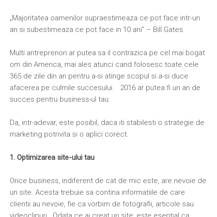
„
Majoritatea oamenilor supraestimeaza ce pot face intr-un
an si subestimeaza ce pot face in 10 ani”
– Bill Gates.
Multi antreprenori ar putea sa il contrazica pe cel mai bogat
om din America, mai ales atunci cand folosesc toate cele
365 de zile din an pentru a-si atinge scopul si a-si duce
afacerea pe culmile succesului. 2016 ar putea fi un an de
succes pentru business-ul tau.
Da, intr-adevar, este posibil, daca iti stabilesti o strategie de
marketing potrivita si o aplici corect.
1. Optimizarea site-ului tau
Orice business, indiferent de cat de mic este, are nevoie de
un site. Acesta trebuie sa contina informatiile de care
clientii au nevoie, fie ca vorbim de fotografii, articole sau
videoclipuri. Odata ce ai creat un site, este esential ca