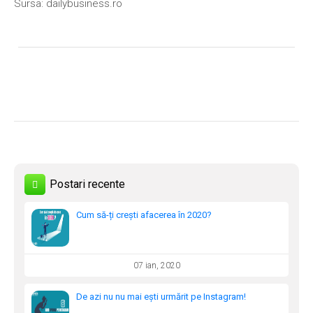
Sursa: dailybusiness.ro
Postari recente
Cum să-ți crești afacerea în 2020?
07 ian, 2020
De azi nu nu mai ești urmărit pe Instagram!