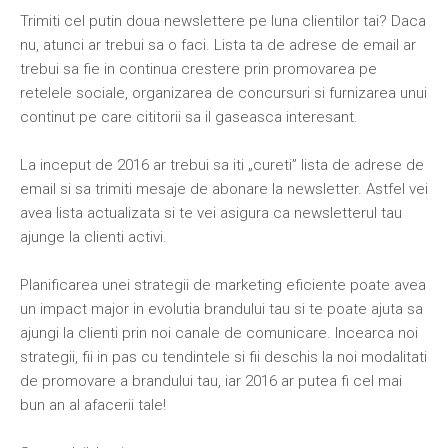
Trimiti cel putin doua newslettere pe luna clientilor tai? Daca
nu, atunci ar trebui sa o faci. Lista ta de adrese de email ar
trebui sa fie in continua crestere prin promovarea pe
retelele sociale, organizarea de concursuri si furnizarea unui
continut pe care cititorii sa il gaseasca interesant.
La inceput de 2016 ar trebui sa iti „cureti” lista de adrese de
email si sa trimiti mesaje de abonare la newsletter. Astfel vei
avea lista actualizata si te vei asigura ca newsletterul tau
ajunge la clienti activi.
Planificarea unei strategii de marketing eficiente poate avea
un impact major in evolutia brandului tau si te poate ajuta sa
ajungi la clienti prin noi canale de comunicare. Incearca noi
strategii, fii in pas cu tendintele si fii deschis la noi modalitati
de promovare a brandului tau, iar 2016 ar putea fi cel mai
bun an al afacerii tale!