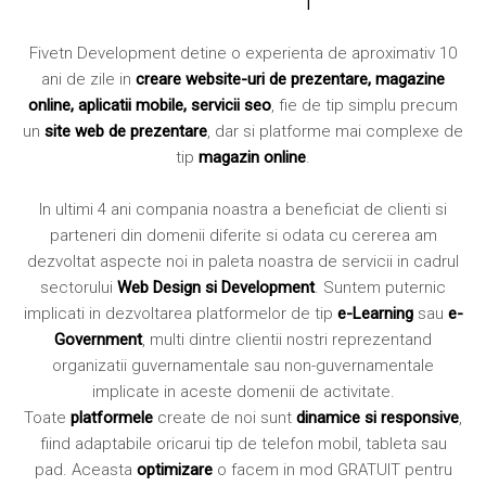
Fivetn Development detine o experienta de aproximativ 10
ani de zile in
creare website-uri de prezentare, magazine
online, aplicatii mobile, servicii seo
, fie de tip simplu precum
un
site web de prezentare
, dar si platforme mai complexe de
tip
magazin online
.
In ultimi 4 ani compania noastra a beneficiat de clienti si
parteneri din domenii diferite si odata cu cererea am
dezvoltat aspecte noi in paleta noastra de servicii in cadrul
sectorului
Web Design si Development
. Suntem puternic
implicati in dezvoltarea platformelor de tip
e-Learning
sau
e-
Government
, multi dintre clientii nostri reprezentand
organizatii guvernamentale sau non-guvernamentale
implicate in aceste domenii de activitate.
Toate
platformele
create de noi sunt
dinamice si responsive
,
fiind adaptabile oricarui tip de telefon mobil, tableta sau
pad. Aceasta
optimizare
o facem in mod GRATUIT pentru